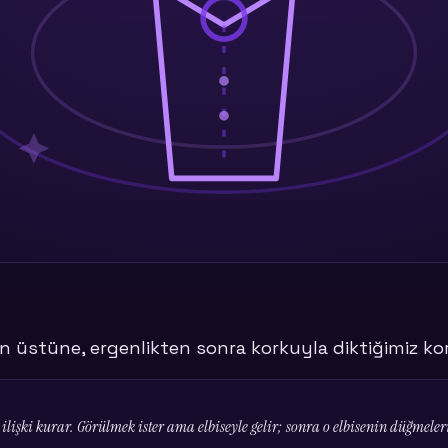
tarafların birbirine değer 
İki kişi de aynı kutupta durduğund
izliyoruz:
Superman
taraf) ve
Yavru Kedi
iftlerin
%60'ında
bu iki
ı: Superman eğilimi arttıkça
 "kurtarma" çoğu zaman
r.
şkın taşıyamayacağı kadar ağırdır.
n üstüne, ergenlikten sonra korkuyla diktiğimiz k
işki kurar. Görülmek ister ama elbiseyle gelir; sonra o elbisenin düğmeleri i