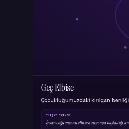
VERIDE IZI
Ölçüm sistemimizde bu modelin iki kutbunu 
(partnerini kurtaran, ona ebeveynlik eden 
(korunmaya, bakılmaya teslim olan taraf). Ç
eğilimden en az biri belirgin. Ve en çarpıcıs
sınır
ihlali
de güçlü biçimde artıyor — yani
farkında olmadan bir sınır aşımına dönüşüyo
Çocukluğun yarım kalan bakım ihtiyacı, yetişkin bir a
Geç Elbise
Çocukluğumuzdaki kırılgan benliği
İLIŞKI IÇINDE
İnsan çoğu zaman elbisesi sıkmaya başladığı an il