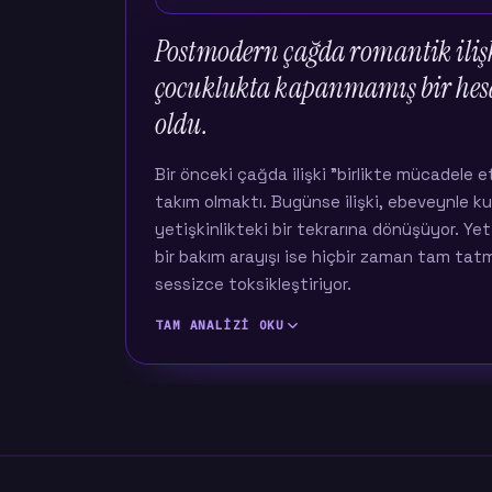
Postmodern çağda romantik iliş
çocuklukta kapanmamış bir hesa
oldu.
Bir önceki çağda ilişki "birlikte mücadele 
takım olmaktı. Bugünse ilişki, ebeveynle ku
yetişkinlikteki bir tekrarına dönüşüyor. Y
bir bakım arayışı ise hiçbir zaman tam tatmi
sessizce toksikleştiriyor.
TAM ANALIZI OKU
Bir önceki kuşakta ilişkinin anlamı büyük ölçü
birlikte baş etmek, hayatı bölüşmek, ayakta k
değeri içinde o çağda en çok öne çıkan boyut 
ortak bir cepheye karşı yan yana dururdu.