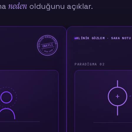
neden
gma
olduğunu açıklar.
EVLİLİK ENSTİTÜSÜ
KLINIK GÖZLEM · SAHA NOTU
ONAYLI
★ OCAK 2026 ★
PARADIGMA 02
+