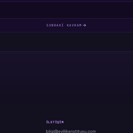
SONRAKI KAVRAM
İLETIŞIM
bilgi@evlilikenstitusu.com