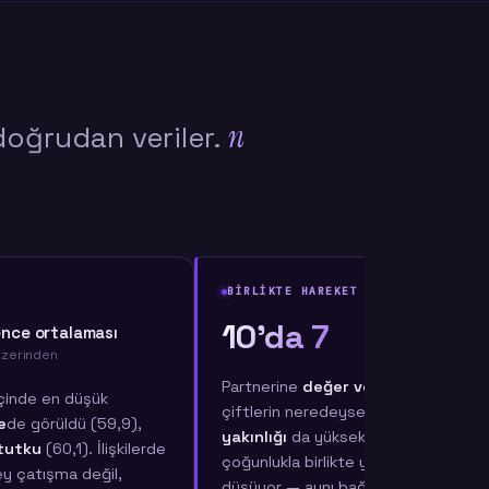
n
doğrudan veriler.
BİRLİKTE HAREKET EDEN İKİLİ
10'da 7
ence ortalaması
üzerinden
Partnerine
değer verdiğini
hissede
içinde en düşük
çiftlerin neredeyse aynı oranda
e
de görüldü (59,9),
yakınlığı
da yüksek. Bu iki boyut ve
tutku
(60,1). İlişkilerde
çoğunlukla birlikte yükselip birlikte
y çatışma değil,
düşüyor — aynı bağın iki yüzü gibi.