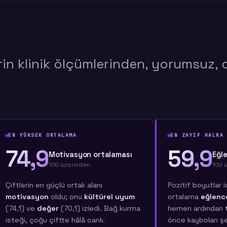
rin klinik ölçümlerinden, yorumsuz, 
EN YÜKSEK ORTALAMA
EN ZAYIF HALKA
74,9
59,9
Motivasyon ortalaması
Eğl
100 üzerinden
100 
Çiftlerin en güçlü ortak alanı
Pozitif boyutlar 
motivasyon
oldu; onu
kültürel uyum
ortalama
eğlenc
(74,1) ve
değer
(70,1) izledi. Bağ kurma
hemen ardından
isteği, çoğu çiftte hâlâ canlı.
önce kaybolan şe