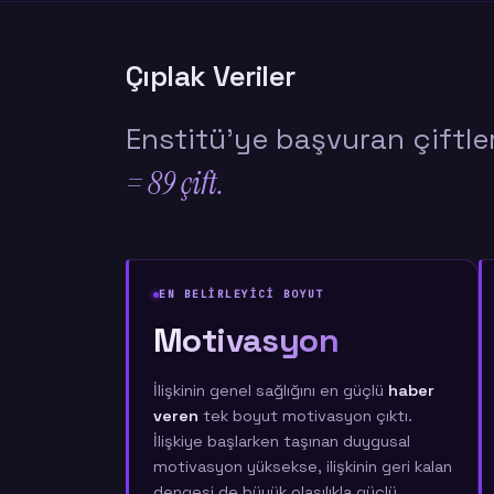
Çıplak Veriler
Enstitü'ye başvuran çiftle
= 89 çift.
EN BELİRLEYİCİ BOYUT
Motivasyon
İlişkinin genel sağlığını en güçlü
haber
veren
tek boyut motivasyon çıktı.
İlişkiye başlarken taşınan duygusal
motivasyon yüksekse, ilişkinin geri kalan
dengesi de büyük olasılıkla güçlü.