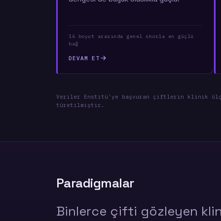
16 boyut arasında genel skorla en güçlü
bağ
DEVAM ET
Veriler Enstitü'ye başvuran çiftlerin klinik öl
türetilmiştir.
Paradigmalar
Binlerce çifti gözleyen kli