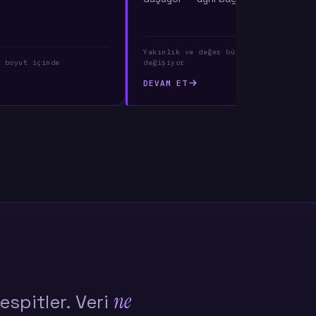
Yakınlık ve değer büyük ölçüde birlik
 boyut içinde
değişiyor
DEVAM ET
ne
espitler. Veri