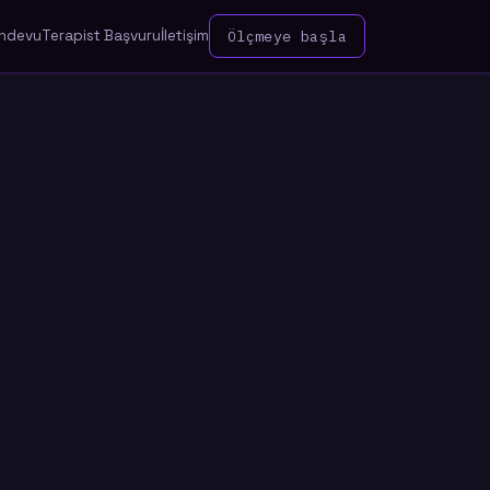
ndevu
Terapist Başvuru
İletişim
Ölçmeye başla