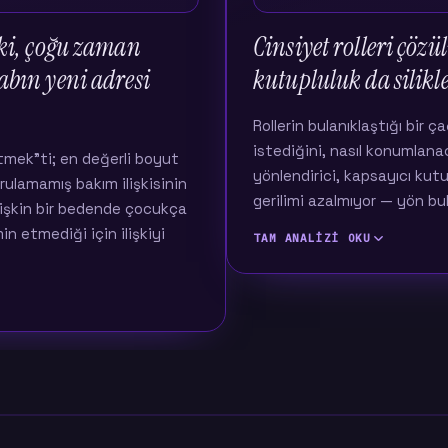
ki, çoğu zaman
Cinsiyet rolleri çözü
bın yeni adresi
kutupluluk da silikle
Rollerin bulanıklaştığı bir 
istediğini, nasıl konumlanac
etmek"ti; en değerli boyut
yönlendirici, kapsayıcı kutup 
rulamamış bakım ilişkisinin
gerilimi azalmıyor — yön bu
etişkin bir bedende çocukça
n etmediği için ilişkiyi
TAM ANALIZI OKU
Bir önceki çağın ilişkisi, açık 
olup olmadığı ayrı bir tartışma
bölümü, bir kutupluluk veriyo
de mücadeleydi: zorlukla
biliyordu.
almak. Ölçtüğümüz on ilişki
"takım olma"ydı. İki kişi,
Bugün bu roller — haklı sebe
yeni bir denge her zaman kurul