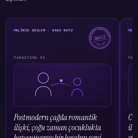
EVLİLİK ENSTİTÜSÜ
KLINIK GÖZLEM · SAHA NOTU
KLI
ONAYLI
★ OCAK 2026 ★
PARADIGMA 01
PAR
Postmodern çağda romantik
Cin
ilişki, çoğu zaman çocuklukta
ili
kapanmamış bir hesabın yeni
sili