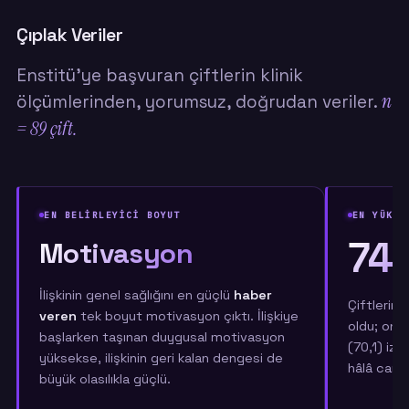
Çıplak Veriler
Enstitü'ye başvuran çiftlerin klinik
n
ölçümlerinden, yorumsuz, doğrudan veriler.
= 89 çift.
EN BELİRLEYİCİ BOYUT
EN YÜKSE
74,
Motivasyon
İlişkinin genel sağlığını en güçlü
haber
Çiftlerin 
veren
tek boyut motivasyon çıktı. İlişkiye
oldu; onu
başlarken taşınan duygusal motivasyon
(70,1) izl
yüksekse, ilişkinin geri kalan dengesi de
hâlâ canlı.
büyük olasılıkla güçlü.