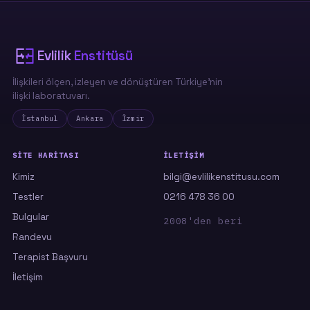
eğilimden en az biri belirgin. Ve en
çarpıcısı: Superman eğilimi arttıkça sınır
ihlali
de güçlü biçimde artıyor — yani
"kurtarma" çoğu zaman farkında olmadan
Evlilik
Enstitüsü
bir sınır aşımına dönüşüyor.
İlişkileri ölçen, izleyen ve dönüştüren Türkiye'nin
ilişki laboratuvarı.
Çocukluğun yarım kalan bakım ihtiyacı, yetişkin bir
İstanbul
Ankara
İzmir
aşkın taşıyamayacağı kadar ağırdır.
SITE HARITASI
İLETIŞIM
Kimiz
bilgi@evlilikenstitusu.com
Testler
0216 478 36 00
Bulgular
2008'den beri
Randevu
Terapist Başvuru
İletişim