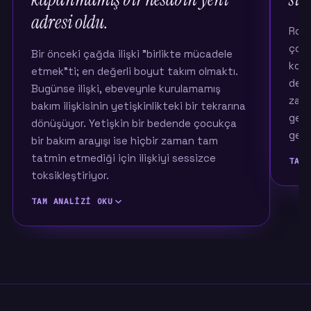
adresi oldu.
Roll
çoğu
Bir önceki çağda ilişki "birlikte mücadele
konu
etmek"ti; en değerli boyut takım olmaktı.
dene
Bugünse ilişki, ebeveynle kurulamamış
zayıf
bakım ilişkisinin yetişkinlikteki bir tekrarına
geri
dönüşüyor. Yetişkin bir bedende çocukça
geliy
bir bakım arayışı ise hiçbir zaman tam
tatmin etmediği için ilişkiyi sessizce
TAM 
toksikleştiriyor.
TAM ANALIZI OKU
Bir ö
üzer
ayrı 
Bir önceki kuşakta ilişkinin anlamı büyük ölçüde
yön, 
mücadeleydi: zorlukla birlikte baş etmek,
tara
hayatı bölüşmek, ayakta kalmak. Ölçtüğümüz
on ilişki değeri içinde o çağda en çok öne
Bugü