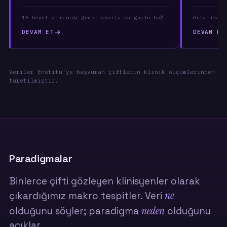
16 boyut arasında genel skorla en güçlü bağ
Ortalama p
DEVAM ET
DEVAM ET
Veriler Enstitü'ye başvuran çiftlerin klinik ölçümlerinden
türetilmiştir.
Paradigmalar
Binlerce çifti gözleyen klinisyenler olarak
ne
çıkardığımız makro tespitler. Veri
neden
olduğunu söyler; paradigma
olduğunu
açıklar.