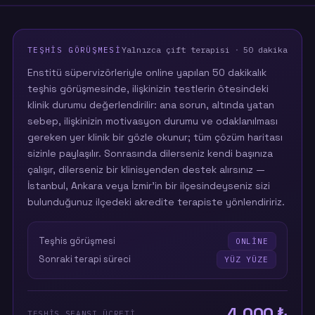
Yalnızca çift terapisi
·
50 dakika
TEŞHIS GÖRÜŞMESI
Enstitü süpervizörleriyle online yapılan 50 dakikalık
teşhis görüşmesinde, ilişkinizin testlerin ötesindeki
klinik durumu değerlendirilir: ana sorun, altında yatan
sebep, ilişkinizin motivasyon durumu ve odaklanılması
gereken yer klinik bir gözle okunur; tüm çözüm haritası
sizinle paylaşılır. Sonrasında dilerseniz kendi başınıza
çalışır, dilerseniz bir klinisyenden destek alırsınız —
İstanbul, Ankara veya İzmir'in bir ilçesindeyseniz sizi
bulunduğunuz ilçedeki akredite terapiste yönlendiririz.
Teşhis görüşmesi
ONLINE
Sonraki terapi süreci
YÜZ YÜZE
4.000 ₺
TEŞHIS SEANSI ÜCRETI