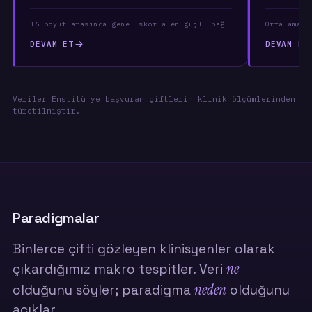
16 boyut arasında genel skorla en güçlü bağ
Ortalama p
DEVAM ET
DEVAM ET
Veriler Enstitü'ye başvuran çiftlerin klinik ölçümlerinden
türetilmiştir.
Paradigmalar
Binlerce çifti gözleyen klinisyenler olarak
ne
çıkardığımız makro tespitler. Veri
neden
olduğunu söyler; paradigma
olduğunu
açıklar.