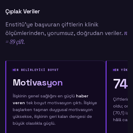
Çıplak Veriler
Enstitü'ye başvuran çiftlerin klinik
n
ölçümlerinden, yorumsuz, doğrudan veriler.
= 89 çift.
EN BELİRLEYİCİ BOYUT
EN YÜKSE
74,
Motivasyon
İlişkinin genel sağlığını en güçlü
haber
Çiftlerin 
veren
tek boyut motivasyon çıktı. İlişkiye
oldu; onu
başlarken taşınan duygusal motivasyon
(70,1) izl
yüksekse, ilişkinin geri kalan dengesi de
hâlâ canlı.
büyük olasılıkla güçlü.