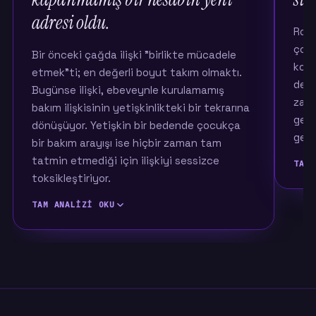
adresi oldu.
Roll
çoğu
Bir önceki çağda ilişki "birlikte mücadele
konu
etmek"ti; en değerli boyut takım olmaktı.
dene
Bugünse ilişki, ebeveynle kurulamamış
zayıf
bakım ilişkisinin yetişkinlikteki bir tekrarına
geri
dönüşüyor. Yetişkin bir bedende çocukça
geliy
bir bakım arayışı ise hiçbir zaman tam
tatmin etmediği için ilişkiyi sessizce
TAM 
toksikleştiriyor.
TAM ANALIZI OKU
Bir ö
üzer
ayrı 
Bir önceki kuşakta ilişkinin anlamı büyük ölçüde
yön, 
mücadeleydi: zorlukla birlikte baş etmek,
tara
hayatı bölüşmek, ayakta kalmak. Ölçtüğümüz
on ilişki değeri içinde o çağda en çok öne
Bugü