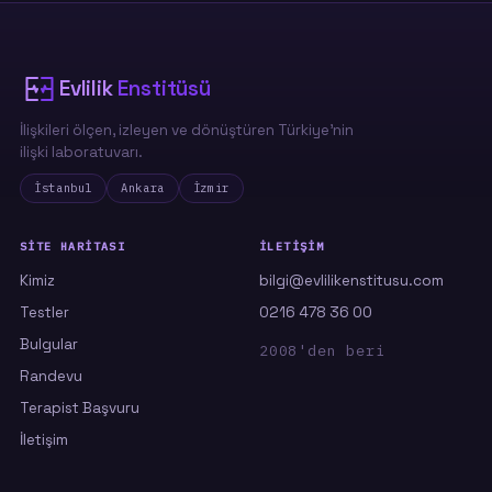
eğilimden en az biri belirgin. Ve en
çarpıcısı: Superman eğilimi arttıkça sınır
ihlali
de güçlü biçimde artıyor — yani
"kurtarma" çoğu zaman farkında olmadan
Evlilik
Enstitüsü
bir sınır aşımına dönüşüyor.
İlişkileri ölçen, izleyen ve dönüştüren Türkiye'nin
ilişki laboratuvarı.
Çocukluğun yarım kalan bakım ihtiyacı, yetişkin bir
İstanbul
Ankara
İzmir
aşkın taşıyamayacağı kadar ağırdır.
SITE HARITASI
İLETIŞIM
Kimiz
bilgi@evlilikenstitusu.com
Testler
0216 478 36 00
Bulgular
2008'den beri
Randevu
Terapist Başvuru
İletişim