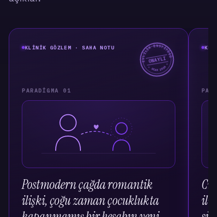
EVLİLİK ENSTİTÜSÜ
KLINIK GÖZLEM · SAHA NOTU
KLI
ONAYLI
★ OCAK 2026 ★
PARADIGMA 01
PAR
Postmodern çağda romantik
Cin
ilişki, çoğu zaman çocuklukta
ili
kapanmamış bir hesabın yeni
sili