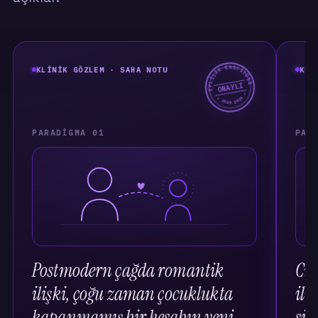
EVLİLİK ENSTİTÜSÜ
KLINIK GÖZLEM · SAHA NOTU
KLI
ONAYLI
★ OCAK 2026 ★
PARADIGMA 01
PAR
Postmodern çağda romantik
Cin
ilişki, çoğu zaman çocuklukta
ili
kapanmamış bir hesabın yeni
sili