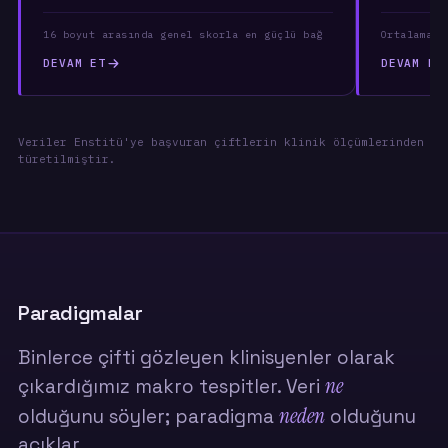
16 boyut arasında genel skorla en güçlü bağ
Ortalama p
DEVAM ET
DEVAM ET
Veriler Enstitü'ye başvuran çiftlerin klinik ölçümlerinden
türetilmiştir.
Paradigmalar
Binlerce çifti gözleyen klinisyenler olarak
ne
çıkardığımız makro tespitler. Veri
neden
olduğunu söyler; paradigma
olduğunu
açıklar.