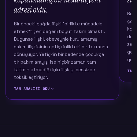
adresi oldu.
Roll
çoğu
Bir önceki çağda ilişki "birlikte mücadele
konu
etmek"ti; en değerli boyut takım olmaktı.
dene
Bugünse ilişki, ebeveynle kurulamamış
zayıf
bakım ilişkisinin yetişkinlikteki bir tekrarına
geri
dönüşüyor. Yetişkin bir bedende çocukça
geliy
bir bakım arayışı ise hiçbir zaman tam
tatmin etmediği için ilişkiyi sessizce
TAM 
toksikleştiriyor.
TAM ANALIZI OKU
Bir ö
üzer
ayrı 
Bir önceki kuşakta ilişkinin anlamı büyük ölçüde
yön, 
mücadeleydi: zorlukla birlikte baş etmek,
tara
hayatı bölüşmek, ayakta kalmak. Ölçtüğümüz
on ilişki değeri içinde o çağda en çok öne
Bugü