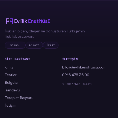
eğilimden en az biri belirgin. Ve en
çarpıcısı: Superman eğilimi arttıkça sınır
ihlali
de güçlü biçimde artıyor — yani
"kurtarma" çoğu zaman farkında olmadan
Evlilik
Enstitüsü
bir sınır aşımına dönüşüyor.
İlişkileri ölçen, izleyen ve dönüştüren Türkiye'nin
ilişki laboratuvarı.
Çocukluğun yarım kalan bakım ihtiyacı, yetişkin bir
İstanbul
Ankara
İzmir
aşkın taşıyamayacağı kadar ağırdır.
SITE HARITASI
İLETIŞIM
Kimiz
bilgi@evlilikenstitusu.com
Testler
0216 478 36 00
Bulgular
2008'den beri
Randevu
Terapist Başvuru
İletişim