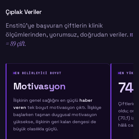
Çıplak Veriler
Enstitü'ye başvuran çiftlerin klinik
n
ölçümlerinden, yorumsuz, doğrudan veriler.
= 89 çift.
EN BELİRLEYİCİ BOYUT
EN YÜKSE
74,
Motivasyon
İlişkinin genel sağlığını en güçlü
haber
Çiftlerin 
veren
tek boyut motivasyon çıktı. İlişkiye
oldu; onu
başlarken taşınan duygusal motivasyon
(70,1) izl
yüksekse, ilişkinin geri kalan dengesi de
hâlâ canlı.
büyük olasılıkla güçlü.