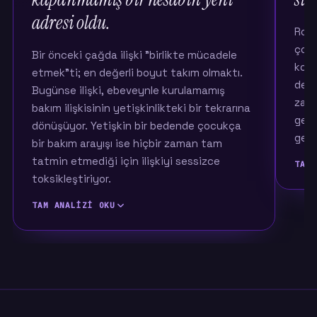
adresi oldu.
Roll
çoğu
Bir önceki çağda ilişki "birlikte mücadele
konu
etmek"ti; en değerli boyut takım olmaktı.
dene
Bugünse ilişki, ebeveynle kurulamamış
zayıf
bakım ilişkisinin yetişkinlikteki bir tekrarına
geri
dönüşüyor. Yetişkin bir bedende çocukça
geliy
bir bakım arayışı ise hiçbir zaman tam
tatmin etmediği için ilişkiyi sessizce
TAM 
toksikleştiriyor.
TAM ANALIZI OKU
Bir ö
üzer
ayrı 
Bir önceki kuşakta ilişkinin anlamı büyük ölçüde
yön, 
mücadeleydi: zorlukla birlikte baş etmek,
tara
hayatı bölüşmek, ayakta kalmak. Ölçtüğümüz
on ilişki değeri içinde o çağda en çok öne
Bugü