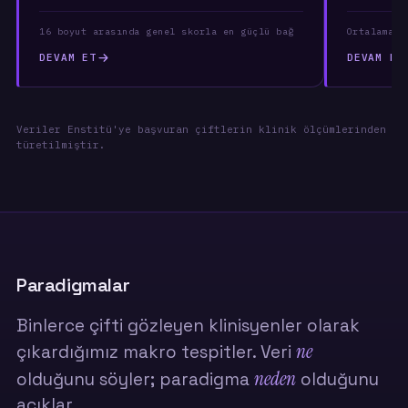
16 boyut arasında genel skorla en güçlü bağ
Ortalama p
DEVAM ET
DEVAM ET
Veriler Enstitü'ye başvuran çiftlerin klinik ölçümlerinden
türetilmiştir.
Paradigmalar
Binlerce çifti gözleyen klinisyenler olarak
ne
çıkardığımız makro tespitler. Veri
neden
olduğunu söyler; paradigma
olduğunu
açıklar.