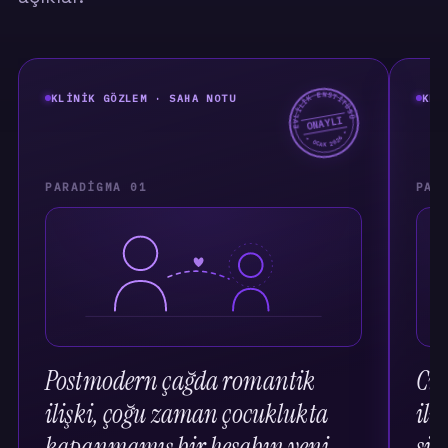
EVLİLİK ENSTİTÜSÜ
KLINIK GÖZLEM · SAHA NOTU
KLI
ONAYLI
★ OCAK 2026 ★
PARADIGMA 01
PAR
Postmodern çağda romantik
Cin
ilişki, çoğu zaman çocuklukta
ili
kapanmamış bir hesabın yeni
sili