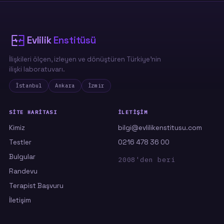
eğilimden en az biri belirgin. Ve en
çarpıcısı: Superman eğilimi arttıkça sınır
ihlali
de güçlü biçimde artıyor — yani
"kurtarma" çoğu zaman farkında olmadan
Evlilik
Enstitüsü
bir sınır aşımına dönüşüyor.
İlişkileri ölçen, izleyen ve dönüştüren Türkiye'nin
ilişki laboratuvarı.
Çocukluğun yarım kalan bakım ihtiyacı, yetişkin bir
İstanbul
Ankara
İzmir
aşkın taşıyamayacağı kadar ağırdır.
SITE HARITASI
İLETIŞIM
Kimiz
bilgi@evlilikenstitusu.com
Testler
0216 478 36 00
Bulgular
2008'den beri
Randevu
Terapist Başvuru
İletişim