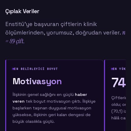
Çıplak Veriler
Enstitü'ye başvuran çiftlerin klinik
n
ölçümlerinden, yorumsuz, doğrudan veriler.
= 89 çift.
EN BELİRLEYİCİ BOYUT
EN YÜKSE
74,
Motivasyon
İlişkinin genel sağlığını en güçlü
haber
Çiftlerin 
veren
tek boyut motivasyon çıktı. İlişkiye
oldu; onu
başlarken taşınan duygusal motivasyon
(70,1) izl
yüksekse, ilişkinin geri kalan dengesi de
hâlâ canlı.
büyük olasılıkla güçlü.