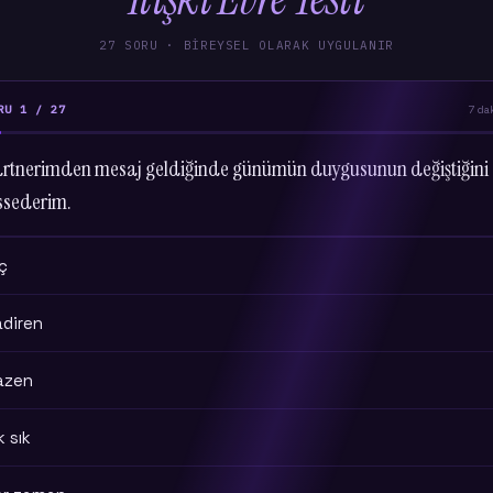
27 SORU · BIREYSEL OLARAK UYGULANIR
RU 1 / 27
7 da
rtnerimden mesaj geldiğinde günümün duygusunun değiştiğini
ssederim.
ç
adiren
azen
k sık