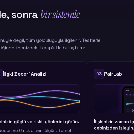
bir sistemle
tle, sonra
nüyle değil, tüm yolculuğuyla ilgilenir. Testlerle
rdiğinde ilçenizdeki terapistle buluşturur.
PairLab
Teşhi
03
04
9:41
PairLab
İlişkinizin zaman içindeki değişimini
Durumunuzu
cebinizden izleyin.
Gerektiğinde