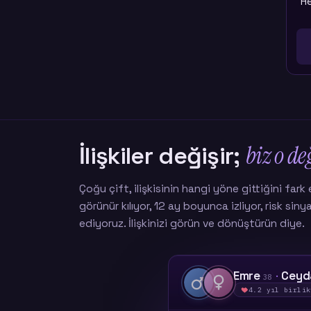
H
biz o de
İlişkiler değişir;
Çoğu çift, ilişkisinin hangi yöne gittiğini fark 
görünür kılıyor, 12 ay boyunca izliyor, risk sin
ediyoruz. İlişkinizi görün ve dönüştürün diye.
Emre
·
Cey
38
4.2 yıl birlik