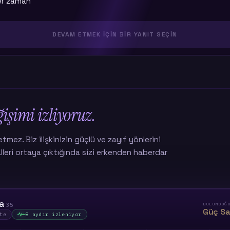
er zaman
DEVAM ETMEK IÇIN BIR YANIT SEÇIN
ğişimi izliyoruz.
etmez. Biz ilişkinizin güçlü ve zayıf yönlerini
yalleri ortaya çıktığında sizi erkenden haberdar
da
35
BULUNDUĞ
Güç Sa
te
8 aydır izleniyor