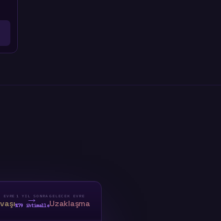
U EVRE
1 YIL SONRA
GELECEK EVRE
vaşı
Uzaklaşma
%79 ihtimalle