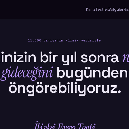
Kimiz
Testler
Bulgular
Ra
11.000 danışanın klinik verisiyle
kinizin bir yıl sonra
n
gideceğini
bugünden
öngörebiliyoruz.
İlişki Evre Testi