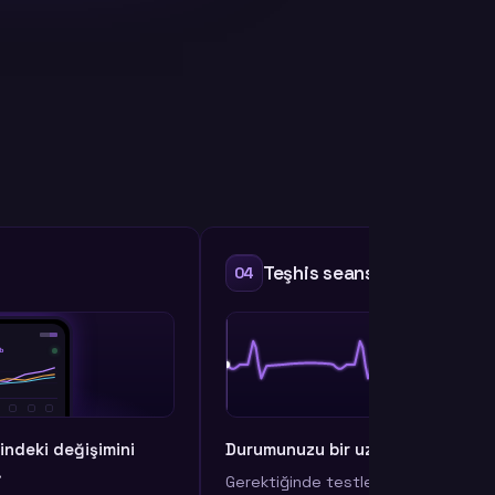
s seansı
Müdahale: Terapi
05
 bir uzmanla netleştirin.
İlişkinizin kriz zamanlarınd
terapistinizle buluşun.
 testlerin bir adım ötesine