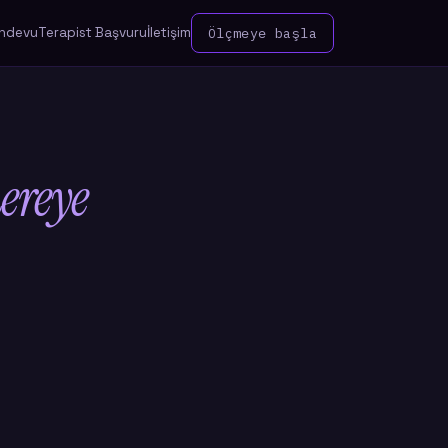
ndevu
Terapist Başvuru
İletişim
Ölçmeye başla
ereye