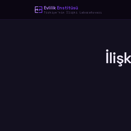
Evlilik
Enstitüsü
Türkiye'nin İlişki Laboratuvarı
İliş