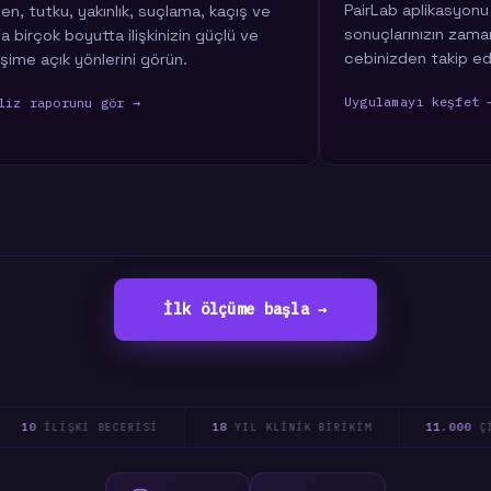
PairLab aplikasyonu ile tüm test
geçin. Enstit
sonuçlarınızın zaman içindeki değişimini
anki durumun
cebinizden takip edin.
Randevu olu
Uygulamayı keşfet →
İlk ölçüme başla →
0
ILIŞKI BECERISI
18
YIL KLINIK BIRIKIM
11.000
ÇIFT G