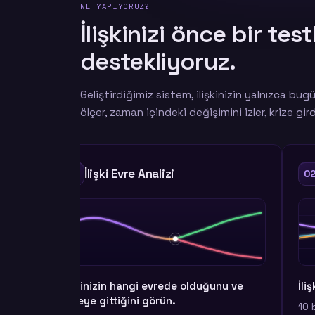
NE YAPIYORUZ?
İlişkinizi önce bir tes
destekliyoruz.
Geliştirdiğimiz sistem, ilişkinizin yalnızca bugü
ölçer, zaman içindeki değişimini izler, krize gi
İlişki Beceri Analizi
02
duğunu ve
İlişkinizin güçlü ve riskli yönlerini görün.
10 beceri ve 6 risk alanını ölçün. Temel