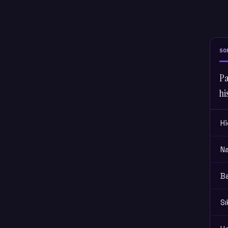
SO
Pa
hi
Hi
N
B
Sı